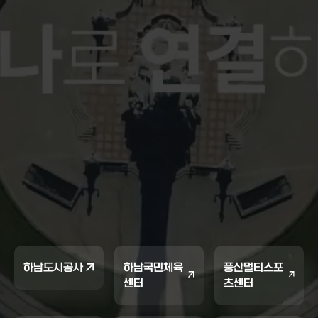
하남도시공사
하남국민체육
풍산멀티스포
센터
츠센터