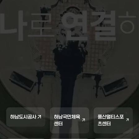
하남도시공사
하남국민체육
풍산멀티스포
센터
츠센터