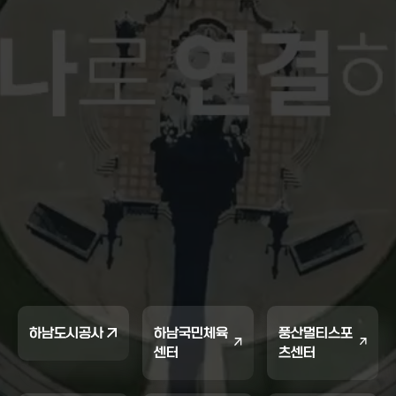
하남도시공사
하남국민체육
풍산멀티스포
센터
츠센터