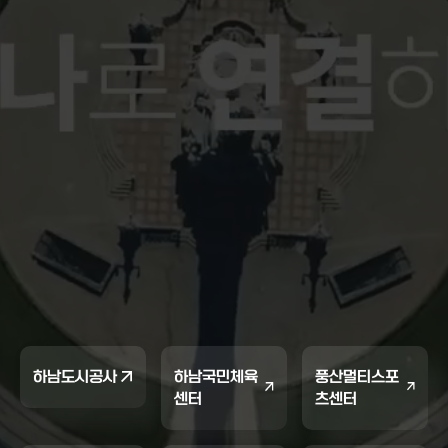
하남도시공사
하남국민체육
풍산멀티스포
센터
츠센터