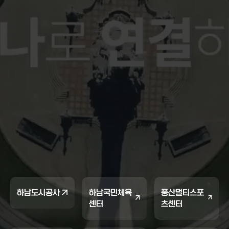
하남도시공사
하남국민체육
풍산멀티스포
센터
츠센터