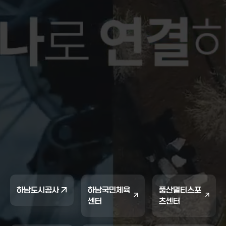
하남도시공사
하남국민체육
풍산멀티스포
센터
츠센터