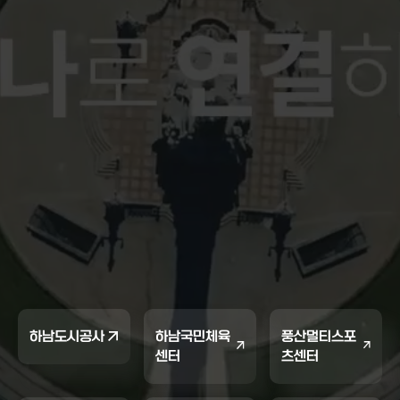
하남도시공사
하남국민체육
풍산멀티스포
센터
츠센터